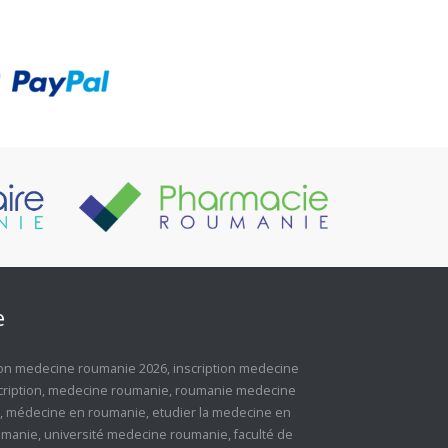
e
tion medecine roumanie 2026
,
inscription medecine
ription
,
medecine roumanie
,
roumanie medecine
,
médecine en roumanie
,
etudier la medecine en
umanie
,
université medecine roumanie
,
faculté de