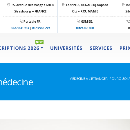
55, Avenue des Vosges 67000
Fabricii 2, 400620 Cluj-Napoca
Ion
Strasbourg –
FRANCE
Cluj –
ROUMANIE
Sib
Portable FR:
GSM BE:
0647 846 963
|
0673 943 799
0499 366 810
0
NEW
CRIPTIONS 2026
UNIVERSITÉS
SERVICES
PRI
 médecine
MÉDECINE À L’ÉTRANGER: POURQUOI A