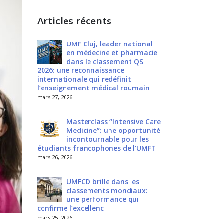
Articles récents
spirante
UMF Cluj, leader national
Une ren
en médecine et pharmacie
au Séna
ur la
dans le classement QS
d’engag
ndrome de
2026: une reconnaissance
Société Roumai
internationale qui redéfinit
Lynch
l’enseignement médical roumain
mars 24, 2026
mars 27, 2026
anger:
Médecine
 de jeunes
Masterclass “Intensive Care
pourquo
ent la
Medicine”: une opportunité
Français
incontournable pour les
Roumanie?
étudiants francophones de l’UMFT
mars 23, 2026
mars 26, 2026
 National
Le XXIV
UMFCD brille dans les
de la So
n România
classements mondiaux:
Anatomi
une performance qui
arrive à Craiova
confirme l’excellenc
mars 22, 2026
mars 25, 2026