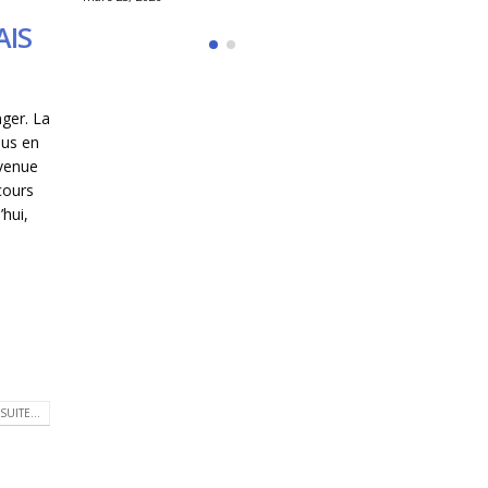
AIS
nger. La
nus en
evenue
cours
’hui,
SUITE...