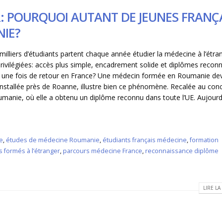
: POURQUOI AUTANT DE JEUNES FRANÇ
NIE?
s milliers d’étudiants partent chaque année étudier la médecine à l’étra
rivilégiées: accès plus simple, encadrement solide et diplômes recon
ns une fois de retour en France? Une médecin formée en Roumanie d
installée près de Roanne, illustre bien ce phénomène. Recalée au con
oumanie, où elle a obtenu un diplôme reconnu dans toute l’UE. Aujourd
e
,
études de médecine Roumanie
,
étudiants français médecine
,
formation
 formés à l’étranger
,
parcours médecine France
,
reconnaissance diplôme
LIRE LA 