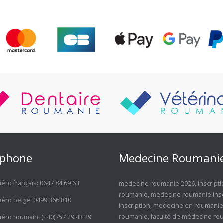
éphone
Medecine Roumani
ro français:
0647 84 69 63
medecine roumanie 2026
,
inscrip
roumanie
,
medecine roumanie insc
éro belge:
0499 366 810
inscription
,
medecine en roumanie
roumanie
,
faculté de médecine ro
éro roumain:
(+40)757 29 43 29