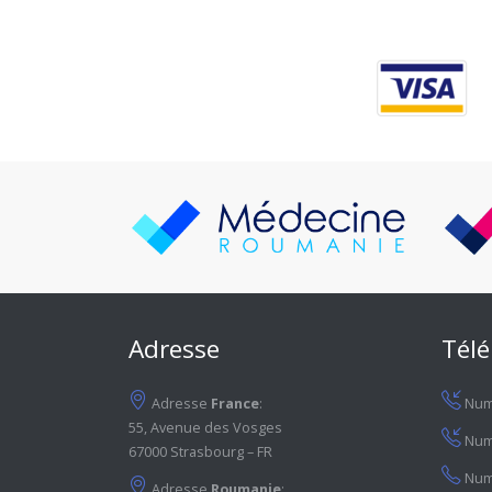
Adresse
Tél
Adresse
France
:
Numé
55, Avenue des Vosges
Num
67000 Strasbourg – FR
Num
Adresse
Roumanie
: