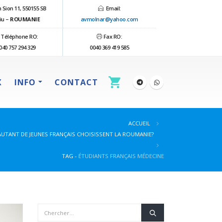
 Sion 11, 550155 SB
Email:
iu –
ROUMANIE
avmolnar@yahoo.com
Téléphone RO:
Fax RO:
040 757 294 329
0040 369 419 585
X
INFO
CONTACT
ACCUEIL
UTANT DE JEUNES FRANÇAIS CHOISISSENT LA ROUMANIE?
TAG -
ÉTUDIANTS FRANÇAIS MÉDECINE