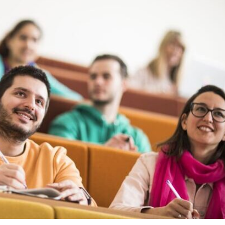
UMF Cluj, leader national
Une rencontre in
en médecine et pharmacie
au Sénat: 3 ans
dans le classement QS
d’engagement po
2026: une reconnaissance
Société Roumaine du Sy
internationale qui redéfinit
Lynch
l’enseignement médical roumain
mars 24, 2026
mars 27, 2026
Médecine à l’étr
Masterclass “Intensive Care
pourquoi autant
Medicine”: une opportunité
Français choisiss
incontournable pour les
Roumanie?
étudiants francophones de l’UMFT
mars 23, 2026
mars 26, 2026
Le XXIVe Congrès
UMFCD brille dans les
de la Société des
classements mondiaux:
Anatomistes di
une performance qui
arrive à Craiova en 2026
confirme l’excellenc
mars 22, 2026
mars 25, 2026