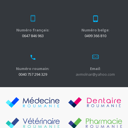
Numéro français
:
Numéro belge
:
0647 846 963
0499 366 810
Numéro roumain
:
Email
:
0040 757 294 329
avmolnar@yahoo.com