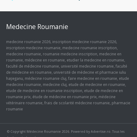
Medecine Roumanie
medecine roumanie 2026
,
inscription medecine roumanie 2026
,
inscription medecine roumanie
,
medecine roumanie inscription
,
medecine roumanie
,
roumanie medecine inscription
,
medecine en
roumanie
,
médecine en roumanie
,
etudier la medecine en roumanie
,
faculté de médecine roumanie
,
université medecine roumanie
,
faculté
de médecine en roumanie
,
université de médecine et pharmacie iuliu
haţieganu
,
médecine roumanie cluj
,
faire medecine en roumanie
,
etude
medecine roumanie
,
medecine cluj
,
etude de medecine en roumanie
,
etude de medecine en roumanie inscription
,
etude de medecine en
roumanie prix
,
étude de médecine en roumanie prix
,
médecine
vétérinaire roumanie
,
frais de scolarité médecine roumanie
,
pharmacie
roumanie
© Copyright
Médecine Roumanie
2026. Powered by
Advertise.ro
. Tous les