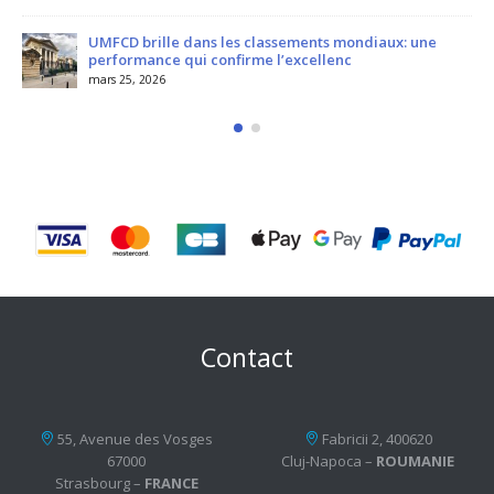
UMFCD brille dans les classements mondiaux: une
performance qui confirme l’excellenc
mars 25, 2026
Contact
55, Avenue des Vosges
Fabricii 2, 400620
67000
Cluj-Napoca –
ROUMANIE
Strasbourg –
FRANCE