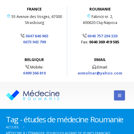
FRANCE
ROUMANIE
55 Avenue des Vosges, 67000
Fabricii nr. 2,
Strasbourg
400620 Cluj-Napoca
0647 846 963
0040 757 294 329
0673 943 799
Fax:
0040 369 419 585
BELGIQUE
EMAIL
Mobile:
Email:
0499 366 810
avmolnar@yahoo.com
Tag - études de médecine Roumanie
ACCUEIL
MÉDECINE À L’ÉTRANGER: POURQUOI AUTANT DE JEUNES FRANÇAIS