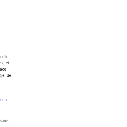
celle
es, et
lace
gie, de
tion
,
SUITE...