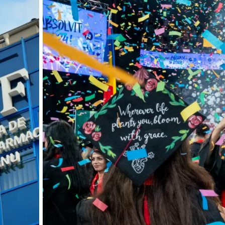
Une rencontre inspirante
e
au Sénat: 3 ans
d’engagement pour la
Société Roumaine du Syndrome de
Lynch
mars 24, 2026
Médecine à l’étranger:
re
pourquoi autant de jeunes
té
Français choisissent la
Roumanie?
T
mars 23, 2026
Le XXIVe Congrès National
de la Société des
Anatomistes din România
arrive à Craiova en 2026