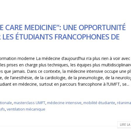
E CARE MEDICINE”: UNE OPPORTUNITÉ
 LES ÉTUDIANTS FRANCOPHONES DE
ormation moderne La médecine d’aujourd’hui n’a plus rien à voir avec 
 les prises en charge plus techniques, les équipes plus multidisciplinair
es que jamais. Dans ce contexte, la médecine intensive occupe une p
ne, de l’anesthésie, de la cardiologie, de la pneumologie, de la neurolo
étudiant en médecine, surtout en parcours francophone à l’UMFT, se...
tionale
,
masterclass UMFT
,
médecine intensive
,
mobilité étudiante
,
réanima
ifs
,
ventilation mécanique
LIRE LA 