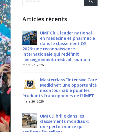
Articles récents
UMF Cluj, leader national
Une rencontre inspirante
UMF Cluj
en médecine et pharmacie
au Sénat: 3 ans
en méde
dans le classement QS
d’engagement pour la
dans le
2026: une reconnaissance
Société Roumaine du Syndrome de
2026: une recon
internationale qui redéfinit
Lynch
internationale qu
l’enseignement médical roumain
l’enseignement 
mars 24, 2026
mars 27, 2026
mars 27, 2026
Médecine à l’étranger:
Masterclass “Intensive Care
pourquoi autant de jeunes
Masterc
Medicine”: une opportunité
Français choisissent la
Medicin
Roumanie?
incontournable pour les
inconto
étudiants francophones de l’UMFT
étudiants franc
mars 23, 2026
mars 26, 2026
mars 26, 2026
Le XXIVe Congrès National
UMFCD brille dans les
de la Société des
UMFCD br
classements mondiaux:
Anatomistes din România
classem
arrive à Craiova en 2026
une performance qui
une per
confirme l’excellenc
confirme l’excell