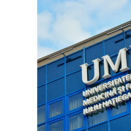
UMF Cluj, leader national
en médecine et pharmaci
dans le classement QS
2026: une reconnaissance
internationale qui redéfinit
l’enseignement médical roumain
mars 27, 2026
Masterclass “Intensive Ca
Medicine”: une opportuni
incontournable pour les
étudiants francophones de l’UMF
mars 26, 2026
UMFCD brille dans les
classements mondiaux:
une performance qui
confirme l’excellenc