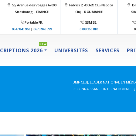
55, Avenue des Vosges 67000
Fabricii 2, 400620 Cluj-Napoca
Ion
Strasbourg –
FRANCE
Cluj –
ROUMANIE
Sib
Portable FR:
GSM BE:
0647 846 963
|
0673 943 799
0499 366 810
0
NEW
SCRIPTIONS 2026
UNIVERSITÉS
SERVICES
PR
UMF CLUJ, LEADER NATIONAL EN MÉDE
RECONNAISSANCE INTERNATIONALE QU