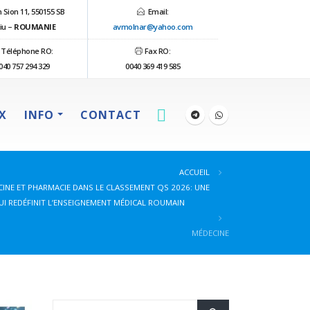
 Sion 11, 550155 SB
Email:
iu –
ROUMANIE
avmolnar@yahoo.com
Téléphone RO:
Fax RO:
040 757 294 329
0040 369 419 585
IX
INFO
CONTACT
ACCUEIL
CINE ET PHARMACIE DANS LE CLASSEMENT QS 2026: UNE
I REDÉFINIT L’ENSEIGNEMENT MÉDICAL ROUMAIN
MÉDECINE