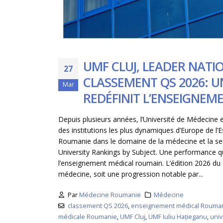
mars 25, 2026
UMF CLUJ, LEADER NATI
27
CLASSEMENT QS 2026: 
Mar
REDÉFINIT L’ENSEIGNE
Depuis plusieurs années, l’Université de Médecine
des institutions les plus dynamiques d’Europe de l’Es
Roumanie dans le domaine de la médecine et la seu
University Rankings by Subject. Une performance qu
l’enseignement médical roumain. L’édition 2026 du
médecine, soit une progression notable par...
Par
Médecine Roumanie
Médecine
classement QS 2026
,
enseignement médical Rouma
médicale Roumanie
,
UMF Cluj
,
UMF Iuliu Hațieganu
,
uni