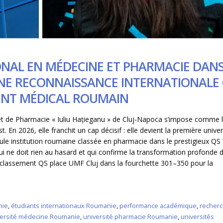
mars 22, 2026
ONAL EN MÉDECINE ET PHARMACIE DANS
UNE RECONNAISSANCE INTERNATIONALE 
MENT MÉDICAL ROUMAIN
 et de Pharmacie « Iuliu Hațieganu » de Cluj-Napoca s’impose comme l
t. En 2026, elle franchit un cap décisif : elle devient la première unive
le institution roumaine classée en pharmacie dans le prestigieux QS
i ne doit rien au hasard et qui confirme la transformation profonde 
 classement QS place UMF Cluj dans la fourchette 301–350 pour la
nie
,
étudiants internationaux Roumanie
,
performance académique
,
recher
versité médecine Roumanie
,
université pharmacie Roumanie
,
universités