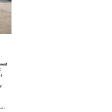
ement
D
ne
en
cale
,