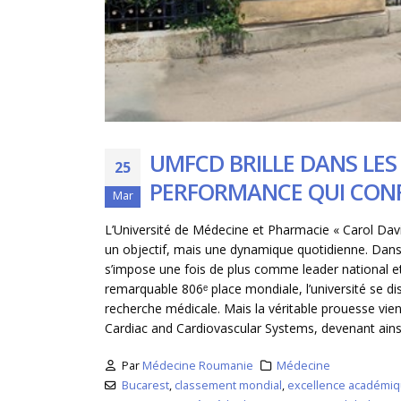
UMFCD BRILLE DANS LE
25
PERFORMANCE QUI CONF
Mar
L’Université de Médecine et Pharmacie « Carol Davi
un objectif, mais une dynamique quotidienne. Dan
s’impose une fois de plus comme leader national et 
remarquable 806ᵉ place mondiale, l’université se dist
recherche médicale. Mais la véritable prouesse vie
Cardiac and Cardiovascular Systems, devenant ainsi 
Par
Médecine Roumanie
Médecine
Bucarest
,
classement mondial
,
excellence académi