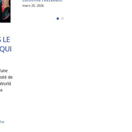
mars 22, 2026
mars 25, 2026
mars 25, 2026
 LE
QUI
’une
rsité de
 World
de
che