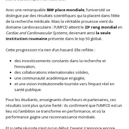
performance
Avec une remarquable
806ᵉ place mondiale
, l’université se
qui
distingue par des résultats scientifiques qui la placent dans l’élite
confirme
de la recherche médicale. Mais la véritable prouesse vient du
l’excellenc
domaine cardiovasculaire : l’UMFCD atteint le
23ᵉ rang mondial
en
Cardiac and Cardiovascular Systems
, devenant ainsi
la seule
institution roumaine
présente dans le top 50 global.
Cette progression n’a rien d’un hasard. Elle reflète :
des investissements constants dans la recherche et
l’innovation,
des collaborations internationales solides,
une communauté académique engagée,
et une vision institutionnelle tournée vers l’impact réel en
santé publique.
Pour les étudiants, enseignants-chercheurs et partenaires, ces
résultats sont plus qu’une fierté : ils confirment que l’UMFCD est un
lieu où l’ambition se transforme en performance, et où la
performance gagne une reconnaissance mondiale.
Et si cette réussite n’est qu’un début, l’avenir s’annonce encore