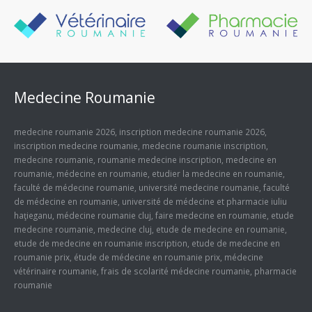
Medecine Roumanie
medecine roumanie 2026
,
inscription medecine roumanie 2026
,
inscription medecine roumanie
,
medecine roumanie inscription
,
medecine roumanie
,
roumanie medecine inscription
,
medecine en
roumanie
,
médecine en roumanie
,
etudier la medecine en roumanie
,
faculté de médecine roumanie
,
université medecine roumanie
,
faculté
de médecine en roumanie
,
université de médecine et pharmacie iuliu
haţieganu
,
médecine roumanie cluj
,
faire medecine en roumanie
,
etude
medecine roumanie
,
medecine cluj
,
etude de medecine en roumanie
,
etude de medecine en roumanie inscription
,
etude de medecine en
roumanie prix
,
étude de médecine en roumanie prix
,
médecine
vétérinaire roumanie
,
frais de scolarité médecine roumanie
,
pharmacie
roumanie