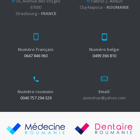
55, Avenue des Vosges
Fabricii 2, 400620
67000
Cluj-Napoca –
ROUMANIE
Strasbourg –
FRANCE
Numéro français
:
Numéro belge
:
0647 846 963
0499 366 810
Numéro roumain
:
Email
:
0040 757 294 329
avmolnar@yahoo.com