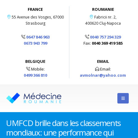
FRANCE
ROUMANIE
55 Avenue des Vosges, 67000
Fabricii nr. 2,
Strasbourg
400620 Cluj-Napoca
0647 846 963
0040 757 294 329
0673 943 799
Fax:
0040 369 419 585
BELGIQUE
EMAIL
Mobile:
Email:
0499 366 810
avmolnar@yahoo.com
UMFCD brille dans les classements
mondiaux: une performance qui