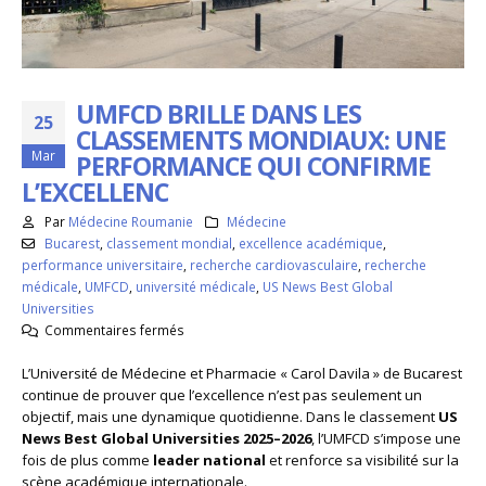
UMFCD BRILLE DANS LES
25
CLASSEMENTS MONDIAUX: UNE
Mar
PERFORMANCE QUI CONFIRME
L’EXCELLENC
Par
Médecine Roumanie
Médecine
Bucarest
,
classement mondial
,
excellence académique
,
performance universitaire
,
recherche cardiovasculaire
,
recherche
médicale
,
UMFCD
,
université médicale
,
US News Best Global
Universities
sur
Commentaires fermés
UMFCD
L’Université de Médecine et Pharmacie « Carol Davila » de Bucarest
brille
continue de prouver que l’excellence n’est pas seulement un
dans
objectif, mais une dynamique quotidienne. Dans le classement
les
US
News Best Global Universities 2025–2026
classements
, l’UMFCD s’impose une
fois de plus comme
leader national
mondiaux:
et renforce sa visibilité sur la
scène académique internationale.
une