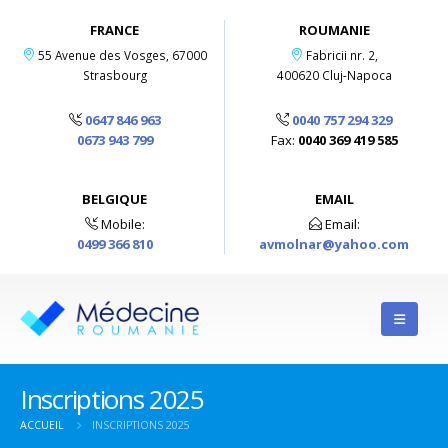
FRANCE
ROUMANIE
55 Avenue des Vosges, 67000
Fabricii nr. 2,
Strasbourg
400620 Cluj-Napoca
0647 846 963
0040 757 294 329
0673 943 799
Fax:
0040 369 419 585
BELGIQUE
EMAIL
Mobile:
Email:
0499 366 810
avmolnar@yahoo.com
Inscriptions 2025
ACCUEIL
INSCRIPTIONS 2025