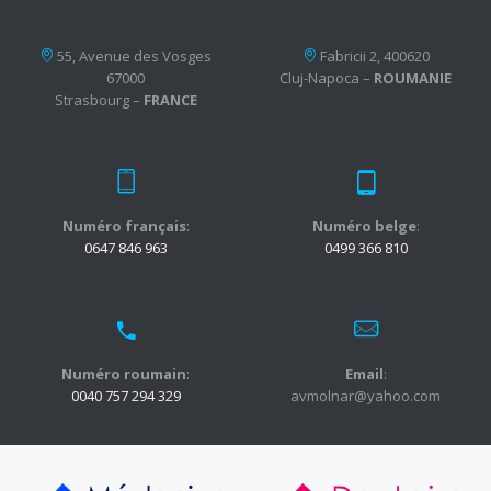
55, Avenue des Vosges
Fabricii 2, 400620
67000
Cluj-Napoca –
ROUMANIE
Strasbourg –
FRANCE
Numéro français
:
Numéro belge
:
0647 846 963
0499 366 810
Numéro roumain
:
Email
:
0040 757 294 329
avmolnar@yahoo.com