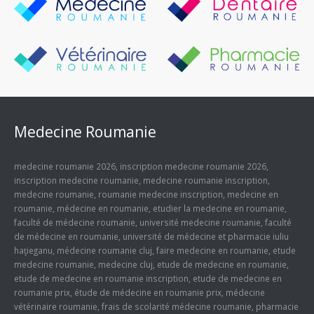
Medecine Roumanie
medecine roumanie 2026
,
inscription medecine roumanie 2026
,
inscription medecine roumanie
,
medecine roumanie inscription
,
medecine roumanie
,
roumanie medecine inscription
,
medecine en
roumanie
,
médecine en roumanie
,
etudier la medecine en roumanie
,
faculté de médecine roumanie
,
université medecine roumanie
,
faculté
de médecine en roumanie
,
université de médecine et pharmacie iuliu
haţieganu
,
médecine roumanie cluj
,
faire medecine en roumanie
,
etude
medecine roumanie
,
medecine cluj
,
etude de medecine en roumanie
,
etude de medecine en roumanie inscription
,
etude de medecine en
roumanie prix
,
étude de médecine en roumanie prix
,
médecine
vétérinaire roumanie
,
frais de scolarité médecine roumanie
,
pharmacie