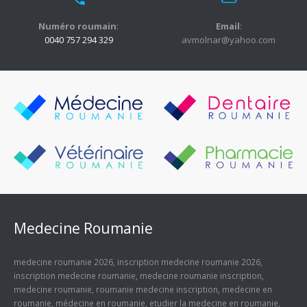
Numéro roumain
:
Email
:
0040 757 294 329
avmolnar@yahoo.com
Medecine Roumanie
medecine roumanie 2026
,
inscription medecine roumanie 2026
,
inscription medecine roumanie
,
medecine roumanie inscription
,
medecine roumanie
,
roumanie medecine inscription
,
medecine en
roumanie
,
médecine en roumanie
,
etudier la medecine en roumanie
,