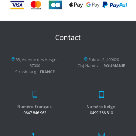
Contact
55, Avenue des Vosges
Fabricii 2, 400620
67000
Cluj-Napoca –
ROUMANIE
Strasbourg –
FRANCE
Numéro français
:
Numéro belge
:
0647 846 963
0499 366 810