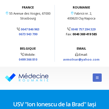
FRANCE
ROUMANIE
55 Avenue des Vosges, 67000
Fabricii nr. 2,
Strasbourg
400620 Cluj-Napoca
0647 846 963
0040 757 294 329
0673 943 799
Fax:
0040 369 419 585
BELGIQUE
EMAIL
Mobile:
Email:
0499 366 810
avmolnar@yahoo.com
USV "Ion Ionescu de la Brad" Iași