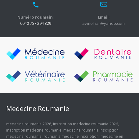
Numéro roumain
:
Email
:
0040 757 294 329
avmolnar@yahoo.com
Medecine Roumanie
medecine roumanie 2026
,
inscription medecine roumanie 2026
,
inscription medecine roumanie
,
medecine roumanie inscription
,
medecine roumanie
,
roumanie medecine inscription
,
medecine en