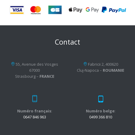
Contact
55, Avenue des Vosges
Fabricii 2, 400620
67000
Cluj-Napoca –
ROUMANIE
Strasbourg –
FRANCE
Numéro français
:
Numéro belge
:
0647 846 963
0499 366 810