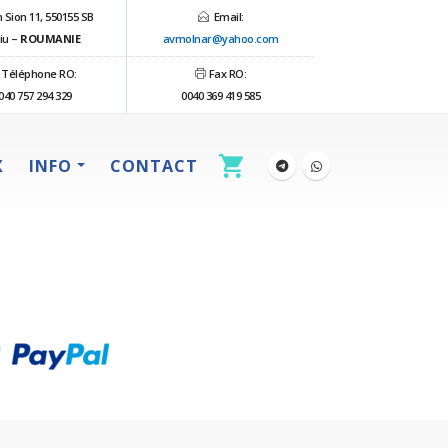
 Sion 11, 550155 SB
Email:
iu –
ROUMANIE
avmolnar@yahoo.com
Téléphone RO:
Fax RO:
040 757 294 329
0040 369 419 585
X
INFO
CONTACT