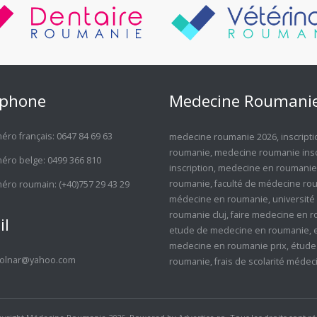
éphone
Medecine Roumani
ro français:
0647 84 69 63
medecine roumanie 2026
,
inscrip
roumanie
,
medecine roumanie insc
éro belge:
0499 366 810
inscription
,
medecine en roumanie
roumanie
,
faculté de médecine ro
éro roumain:
(+40)757 29 43 29
médecine en roumanie
,
université
roumanie cluj
,
faire medecine en 
il
etude de medecine en roumanie
,
medecine en roumanie prix
,
étude
olnar@yahoo.com
roumanie
,
frais de scolarité méde