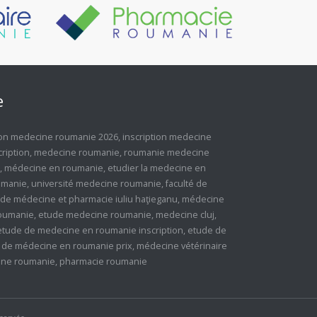
e
tion medecine roumanie 2026
,
inscription medecine
ription
,
medecine roumanie
,
roumanie medecine
,
médecine en roumanie
,
etudier la medecine en
umanie
,
université medecine roumanie
,
faculté de
 de médecine et pharmacie iuliu haţieganu
,
médecine
roumanie
,
etude medecine roumanie
,
medecine cluj
,
etude de medecine en roumanie inscription
,
etude de
 de médecine en roumanie prix
,
médecine vétérinaire
cine roumanie
,
pharmacie roumanie