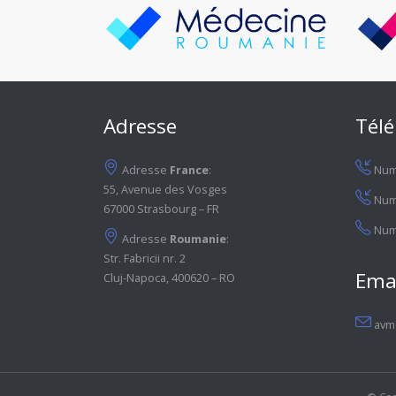
Adresse
Tél
Adresse
France
:
Numé
55, Avenue des Vosges
Num
67000 Strasbourg – FR
Num
Adresse
Roumanie
:
Str. Fabricii nr. 2
Ema
Cluj-Napoca, 400620 – RO
avm