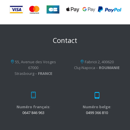
Contact
55, Avenue des Vosges
Fabricii 2, 400620
67000
Cluj-Napoca –
ROUMANIE
Strasbourg –
FRANCE
Numéro français
:
Numéro belge
:
0647 846 963
0499 366 810