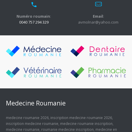
Numéro roumain
:
Email
:
0040 757 294 329
avmolnar@yahoo.com
Medecine Roumanie
medecine roumanie 2026
,
inscription medecine roumanie 2026
,
inscription medecine roumanie
,
medecine roumanie inscription
,
medecine roumanie
,
roumanie medecine inscription
,
medecine en