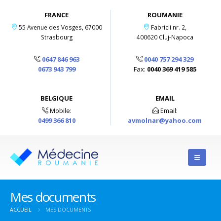
FRANCE
ROUMANIE
55 Avenue des Vosges, 67000
Fabricii nr. 2,
Strasbourg
400620 Cluj-Napoca
0647 846 963
0040 757 294 329
0673 943 799
Fax:
0040 369 419 585
BELGIQUE
EMAIL
Mobile:
Email:
0499 366 810
avmolnar@yahoo.com
Mes documents
ACCUEIL
MES DOCUMENTS