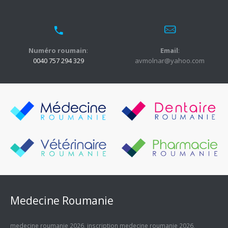
Numéro roumain
:
Email
:
0040 757 294 329
avmolnar@yahoo.com
Medecine Roumanie
medecine roumanie 2026
,
inscription medecine roumanie 2026
,