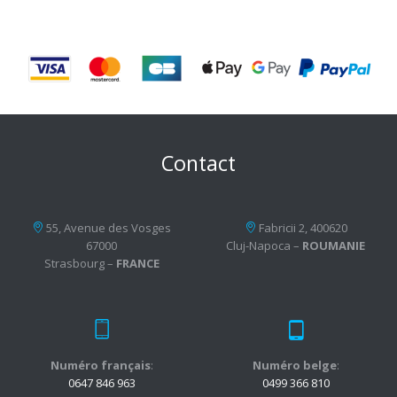
Contact
55, Avenue des Vosges
Fabricii 2, 400620
67000
Cluj-Napoca –
ROUMANIE
Strasbourg –
FRANCE
Numéro français
:
Numéro belge
:
0647 846 963
0499 366 810