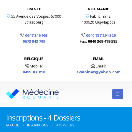
FRANCE
ROUMANIE
55 Avenue des Vosges, 67000
Fabricii nr. 2,
Strasbourg
400620 Cluj-Napoca
0647 846 963
0040 757 294 329
0673 943 799
Fax:
0040 369 419 585
BELGIQUE
EMAIL
Mobile:
Email:
0499 366 810
avmolnar@yahoo.com
Inscriptions - 4 Dossiers
ACCUEIL
INSCRIPTIONS
4 DOSSIERS